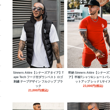
Sinners Attire【シナーズアタイア】T
即納 Sinners Attire【シナー
ape Tech フード付ダウンベスト ロゴ
ア】半袖Tシャツ&ショートパン
刺繍 テープデザイン フルジップ ブラ
ットアップ レッド Lサイ
ック
23,000円(税込)
21,000円(税込)