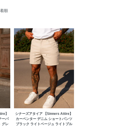
新着順
ire】
シナーズアタイア 【Sinners Attire】
テーパ
カーペンター デニム ショートパンツ
 グレ
ブラック ライトベージュ ライトブル