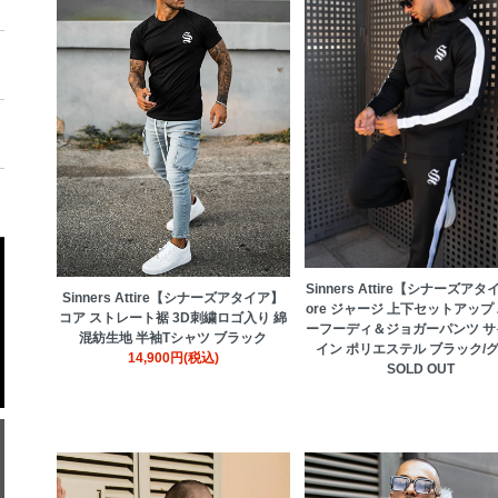
Sinners Attire【シナーズア
Sinners Attire【シナーズアタイア】
ore ジャージ 上下セットアップ
コア ストレート裾 3D刺繍ロゴ入り 綿
ーフーディ＆ジョガーパンツ サ
混紡生地 半袖Tシャツ ブラック
イン ポリエステル ブラック/
14,900円(税込)
SOLD OUT