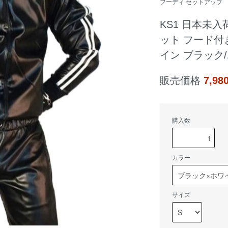
フーディ セットアップ
KS1 日本未入
ット フード付
イン ブラック
販売価格
7,9
購入数
カラー
サイズ