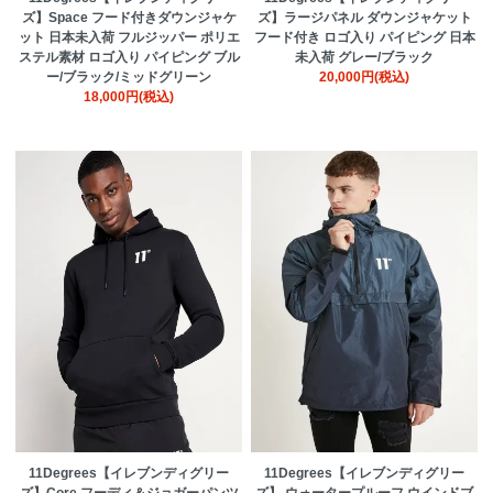
ズ】Space フード付きダウンジャケ
ズ】ラージパネル ダウンジャケット
ット 日本未入荷 フルジッパー ポリエ
フード付き ロゴ入り パイピング 日本
ステル素材 ロゴ入り パイピング ブル
未入荷 グレー/ブラック
ー/ブラック/ミッドグリーン
20,000円(税込)
18,000円(税込)
11Degrees【イレブンディグリー
11Degrees【イレブンディグリー
ズ】Core フーディ＆ジョガーパンツ
ズ】 ウォータープルーフ ウインドブ