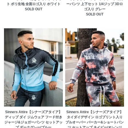
ト ポリ生地 全面ロゴ入り ホワイト
ーパンツ 上下セット 1/4ジップ 3Dロ
SOLD OUT
ゴ入り グレー
SOLD OUT
Sinners Attire【シナーズアタイア】
Sinners Attire【シナーズアタイア】
ディップ ダイ ジムウェア フード付き
タイダイデザイン ロゴプリント入り
ジャージ&ジョガーパンツ セットアッ
プルオーバー パーカー&ショートパン
プ ダークグレー/ブルー
ツ セットアップ ネイビー/オレンジ