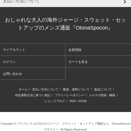
支払い方法について
おしゃれな大人の海外ジャージ・スウェット・セッ
トアップのメンズ通販『OtonaSpocon』
マイアカウント
会員登録
ログイン
カートを見る
お問い合わせ
ホーム
/
支払い方法について
/
配送・送料について
/
返品について
/
特定商取引法に基づく表記
/
プライバシーポリシー
/
メルマガ登録・解除
/
ショップブログ
/
RSS
/
ATOM
Copyright © -ワンランク上の大人のジャージ・スウェット・セットアップ通販なら、OtonaSpocon
でキマリ！- All Rights Reserved.