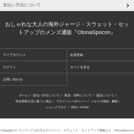
支払い方法について
おしゃれな大人の海外ジャージ・スウェット・セッ
トアップのメンズ通販『OtonaSpocon』
マイアカウント
会員登録
ログイン
カートを見る
お問い合わせ
ホーム
/
支払い方法について
/
配送・送料について
/
返品について
/
特定商取引法に基づく表記
/
プライバシーポリシー
/
メルマガ登録・解除
/
ショップブログ
/
RSS
/
ATOM
Copyright © -ワンランク上の大人のジャージ・スウェット・セットアップ通販なら、OtonaSpocon