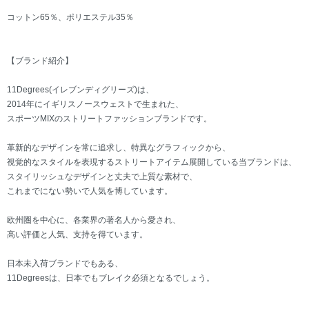
コットン65％、ポリエステル35％
【ブランド紹介】
11Degrees(イレブンディグリーズ)は、
2014年にイギリスノースウェストで生まれた、
スポーツMIXのストリートファッションブランドです。
革新的なデザインを常に追求し、特異なグラフィックから、
視覚的なスタイルを表現するストリートアイテム展開している当ブランドは、
スタイリッシュなデザインと丈夫で上質な素材で、
これまでにない勢いで人気を博しています。
欧州圏を中心に、各業界の著名人から愛され、
高い評価と人気、支持を得ています。
日本未入荷ブランドでもある、
11Degreesは、日本でもブレイク必須となるでしょう。