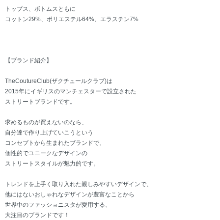
トップス、ボトムスともに
コットン29%、ポリエステル64%、エラスチン7%
【ブランド紹介】
TheCoutureClub(ザクチュールクラブ)は
2015年にイギリスのマンチェスターで設立された
ストリートブランドです。
求めるものが買えないのなら、
自分達で作り上げていこうという
コンセプトから生まれたブランドで、
個性的でユニークなデザインの
ストリートスタイルが魅力的です。
トレンドを上手く取り入れた親しみやすいデザインで、
他にはないおしゃれなデザインが豊富なことから
世界中のファッショニスタが愛用する、
大注目のブランドです！