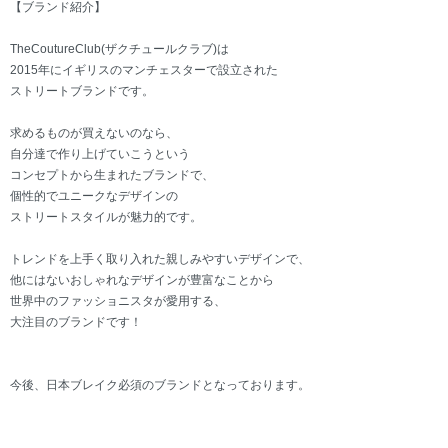
【ブランド紹介】
TheCoutureClub(ザクチュールクラブ)は
2015年にイギリスのマンチェスターで設立された
ストリートブランドです。
求めるものが買えないのなら、
自分達で作り上げていこうという
コンセプトから生まれたブランドで、
個性的でユニークなデザインの
ストリートスタイルが魅力的です。
トレンドを上手く取り入れた親しみやすいデザインで、
他にはないおしゃれなデザインが豊富なことから
世界中のファッショニスタが愛用する、
大注目のブランドです！
今後、日本ブレイク必須のブランドとなっております。