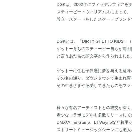
DGKは、2002年にフィラデルフィアを
スティービー・ウィリアムスによって、
設立・スタートをしたスケートブランド
DGKとは、「DIRTY GHETTO KI
ゲットー育ちのスティービー自らが周囲に呼ば
と言うあだ名の頭文字から作られました
ゲットーに住む子供達に夢を与える意味
その名の通り、ダウンタウンで生まれ育
その生きざまや感受してきたものをファ
様々な有名アーティストとの親交が深く
希少なコラボモデルも多数リリースして
DMXやThe Game、Lil Wayne
ストリートミュージックシーンにも絶大