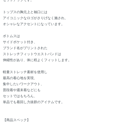
セットアップです。
トップスの胸元上と袖口には
アイコニックなロゴがさりげなく施され、
オシャレなアクセントになっています。
ボトムスは
サイドポケット付き、
ブランド名がプリントされた
ストレッチフィットウエストバンドは
伸縮性があり、体に程よくフィットします。
軽量ストレッチ素材を使用し
最高の着心地を実現、
集中したいワークアウト、
普段着や週末着などにも
セットではもちろん、
単品でも着回し力抜群のアイテムです。
【商品スペック】