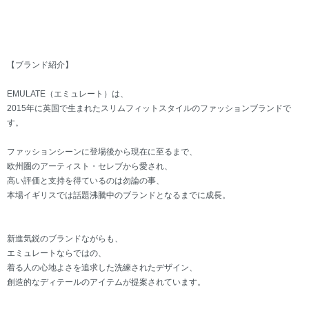
【ブランド紹介】
EMULATE（エミュレート）は、
2015年に英国で生まれたスリムフィットスタイルのファッションブランドで
す。
ファッションシーンに登場後から現在に至るまで、
欧州圏のアーティスト・セレブから愛され、
高い評価と支持を得ているのは勿論の事、
本場イギリスでは話題沸騰中のブランドとなるまでに成長。
新進気鋭のブランドながらも、
エミュレートならではの、
着る人の心地よさを追求した洗練されたデザイン、
創造的なディテールのアイテムが提案されています。