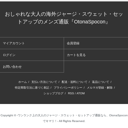
おしゃれな大人の海外ジャージ・スウェット・セッ
トアップのメンズ通販『OtonaSpocon』
マイアカウント
会員登録
ログイン
カートを見る
お問い合わせ
ホーム
/
支払い方法について
/
配送・送料について
/
返品について
/
特定商取引法に基づく表記
/
プライバシーポリシー
/
メルマガ登録・解除
/
ショップブログ
/
RSS
/
ATOM
Copyright © -ワンランク上の大人のジャージ・スウェット・セットアップ通販なら、OtonaSpocon
でキマリ！- All Rights Reserved.