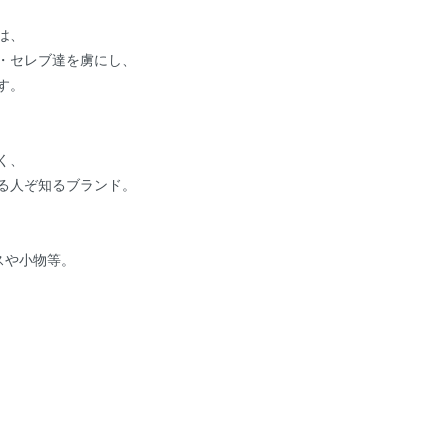
は、
・セレブ達を虜にし、
す。
く、
る人ぞ知るブランド。
スや小物等。