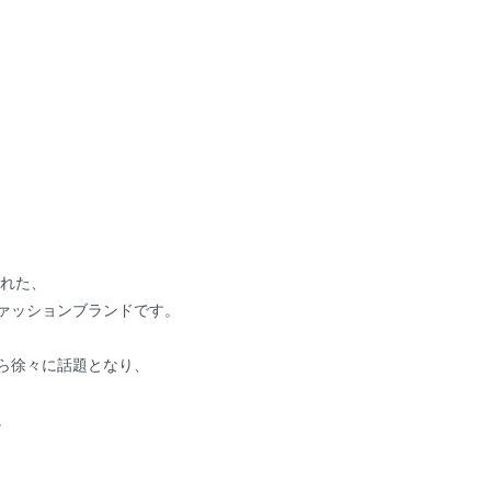
された、
ァッションブランドです。
から徐々に話題となり、
。