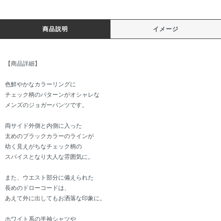
商品説明
イメージ
【商品詳細】
色鮮やかなカラーリングに
チェック柄のパターンがオシャレな
メンズのジョガーパンツです。
両サイド外側と内側に入った
太めのブラックカラーのラインが
幼く見えがちなチェック柄の
スパイスとなり大人な雰囲気に。
また、ウエスト部分に備えられた
長めのドローコードは、
あえて外に出してもお洒落な印象に。
ホワイト系の半袖シャツや