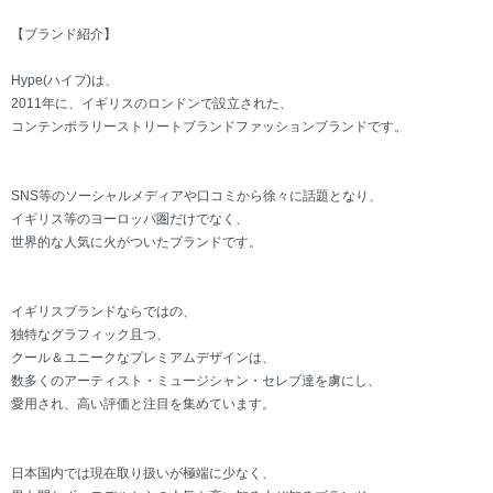
【ブランド紹介】
Hype(ハイプ)は、
2011年に、イギリスのロンドンで設立された、
コンテンポラリーストリートブランドファッションブランドです。
SNS等のソーシャルメディアや口コミから徐々に話題となり、
イギリス等のヨーロッパ圏だけでなく、
世界的な人気に火がついたブランドです。
イギリスブランドならではの、
独特なグラフィック且つ、
クール＆ユニークなプレミアムデザインは、
数多くのアーティスト・ミュージシャン・セレブ達を虜にし、
愛用され、高い評価と注目を集めています。
日本国内では現在取り扱いが極端に少なく、