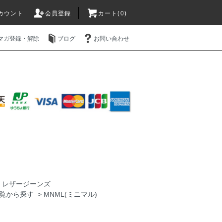
カウント
会員登録
カート(0)
マガ登録・解除
ブログ
お問い合わせ
>
レザージーンズ
覧から探す
>
MNML(ミニマル)