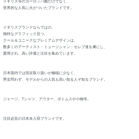
イギリス等のヨーロッパ圏だけでなく、
世界的な人気に火がついたブランドです。
イギリスブランドならではの、
独特なグラフィック且つ、
クール＆ユニークなプレミアムデザインは、
数多くのアーティスト・ミュージシャン・セレブ達を虜にし、
愛用され、高い評価と注目を集めています。
日本国内では現在取り扱いが極端に少なく、
男女問わず、モデルからの人気も高い知る人ぞ知るブランド。
ジャージ、Tシャツ、アウター、ボトムスや小物等。
注目必至の日本未入荷ブランドです。