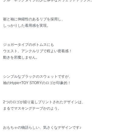
クルーネックタイプの少し厚手なスウェットトップス。
裾と袖に伸縮性のあるリブを採用し、
しっかりした着用感を実現。
ジョガータイプのボトムスにも
ウエスト、アンクルリブで程よい密着感！
動きを邪魔しません。
シンプルなブラックのスウェットですが、
袖のHype×TOY STORYのロゴが印象的！
2つのロゴが繰り返しプリントされたデザインは、
まるでマスキングテープかのよう。
おもちゃの物語らしい、気さくなデザインです♪