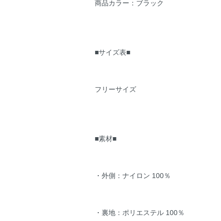
商品カラー：ブラック
■サイズ表■
フリーサイズ
■素材■
・外側：ナイロン 100％
・裏地：ポリエステル 100％