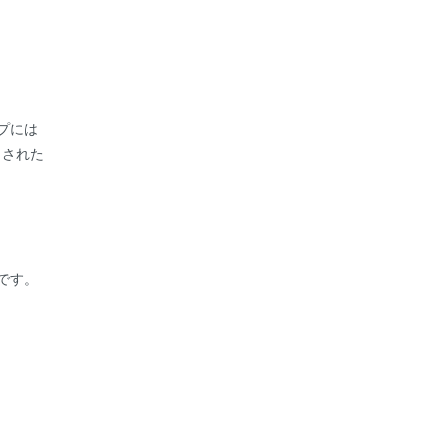
プには
トされた
です。