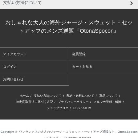
支払い方法について
おしゃれな大人の海外ジャージ・スウェット・セッ
トアップのメンズ通販『OtonaSpocon』
マイアカウント
会員登録
ログイン
カートを見る
お問い合わせ
ホーム
/
支払い方法について
/
配送・送料について
/
返品について
/
特定商取引法に基づく表記
/
プライバシーポリシー
/
メルマガ登録・解除
/
ショップブログ
/
RSS
/
ATOM
Copyright © -ワンランク上の大人のジャージ・スウェット・セットアップ通販なら、OtonaSpocon
でキマリ！- All Rights Reserved.