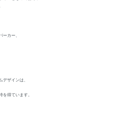
。
パーカー、
ムデザインは、
、
持を得ています。