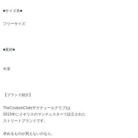
■サイズ表■
フリーサイズ
■素材■
牛革
【ブランド紹介】
TheCoutureClub(ザクチュールクラブ)は
2015年にイギリスのマンチェスターで設立された
ストリートブランドです。
求めるものが買えないのなら、