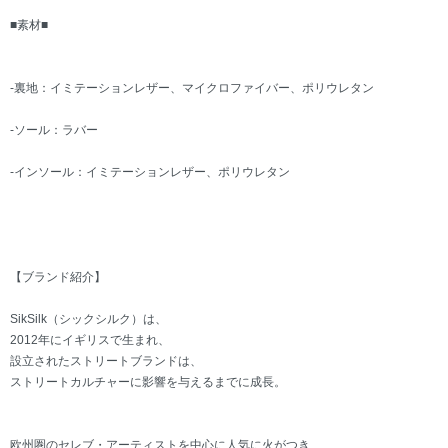
■素材■
-裏地：イミテーションレザー、マイクロファイバー、ポリウレタン
-ソール：ラバー
-インソール：イミテーションレザー、ポリウレタン
【ブランド紹介】
SikSilk（シックシルク）は、
2012年にイギリスで生まれ、
設立されたストリートブランドは、
ストリートカルチャーに影響を与えるまでに成長。
欧州圏のセレブ・アーティストを中心に人気に火がつき、