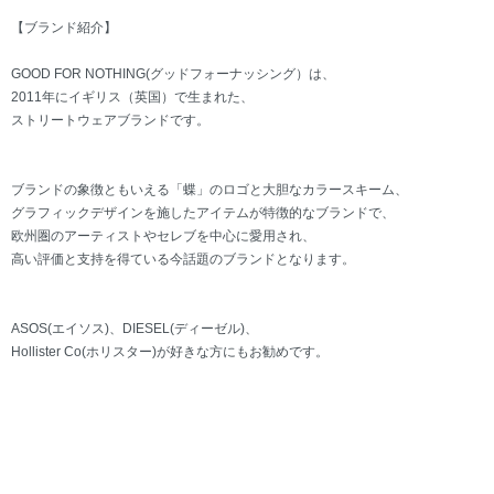
【ブランド紹介】
GOOD FOR NOTHING(グッドフォーナッシング）は、
2011年にイギリス（英国）で生まれた、
ストリートウェアブランドです。
ブランドの象徴ともいえる「蝶」のロゴと大胆なカラースキーム、
グラフィックデザインを施したアイテムが特徴的なブランドで、
欧州圏のアーティストやセレブを中心に愛用され、
高い評価と支持を得ている今話題のブランドとなります。
ASOS(エイソス)、DIESEL(ディーゼル)、
Hollister Co(ホリスター)が好きな方にもお勧めです。