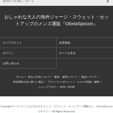
支払い方法について
おしゃれな大人の海外ジャージ・スウェット・セッ
トアップのメンズ通販『OtonaSpocon』
マイアカウント
会員登録
ログイン
カートを見る
お問い合わせ
ホーム
/
支払い方法について
/
配送・送料について
/
返品について
/
特定商取引法に基づく表記
/
プライバシーポリシー
/
メルマガ登録・解除
/
ショップブログ
/
RSS
/
ATOM
Copyright © -ワンランク上の大人のジャージ・スウェット・セットアップ通販なら、OtonaSpocon
でキマリ！- All Rights Reserved.