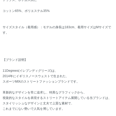
トップス、ボトムス共に
コットン65%、ポリエステル35%
サイズスタイル（着用感）：モデルの身長は183cm、着用サイズはMサイズで
す。
【ブランド説明】
11Degrees(イレブンディグリーズ)は、
2014年にイギリスノースウェストで生まれた、
スポーツMIXのストリートファッションブランドです。
革新的なデザインを常に追求し、特異なグラフィックから、
視覚的なスタイルを表現するストリートアイテム展開している当ブランドは、
スタイリッシュなデザインと丈夫で上質な素材で、
これまでにない勢いで人気を博しています。