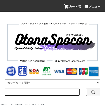
カート(0)
メニュー
ホーム
>
SikSilk（シックシルク)