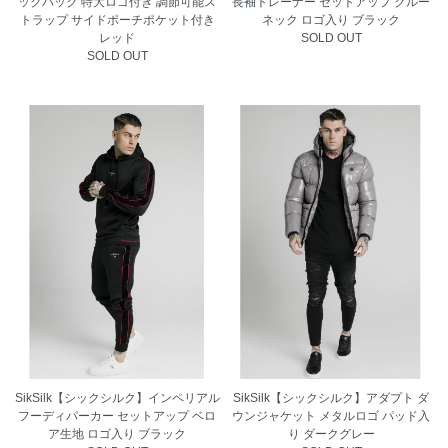
ックパック 特大ロゴ付き 調節可能ス
長袖トレーナー セットアップ クルー
トラップ サイドポーチポケット付き
ネック ロゴ入り ブラック
レッド
SOLD OUT
SOLD OUT
SikSilk【シックシルク】インペリアル
SikSilk【シックシルク】アダプト ダ
フーディパーカー セットアップ ベロ
ウンジャケット メタルロゴ パッド入
ア生地 ロゴ入り ブラック
り ダークグレー