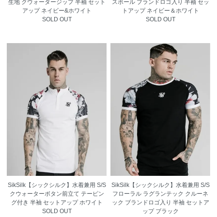
生地 クウォータージップ 半袖 セット
スボール ブランドロゴ入り 半袖 セッ
アップ ネイビー&ホワイト
トアップ ネイビー＆ホワイト
SOLD OUT
SOLD OUT
SikSilk【シックシルク】水着兼用 S/S
SikSilk【シックシルク】水着兼用 S/S
クウォーターボタン前立て テーピン
フローラル ラグランテック クルーネ
グ付き 半袖 セットアップ ホワイト
ック ブランドロゴ入り 半袖 セットア
SOLD OUT
ップ ブラック