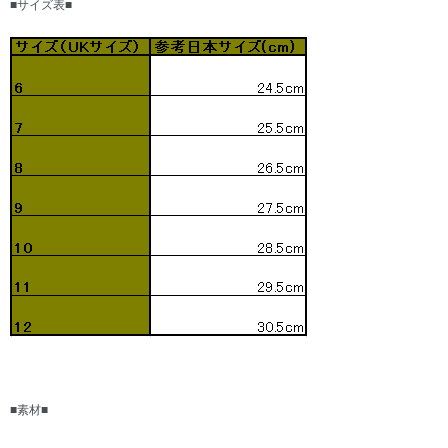
■サイズ表■
■素材■