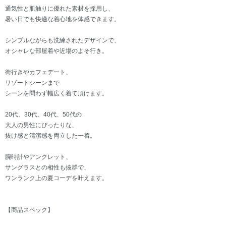
通気性と肌触りに優れた素材を採用し、
暑い日でも快適な着心地を体感できます。
シンプルながらも洗練されたデザインで、
オシャレな部屋着や近場のよそ行き。
街行きやカフェデート、
リゾートシーンまで
シーンを問わず幅広く着て頂けます。
20代、30代、40代、50代の
大人の男性にぴったりな、
抜け感と清潔感を両立した一着。
腕時計やアンクレット、
サングラスとの相性も抜群で、
ワンランク上の夏コーデを叶えます。
【商品スペック】