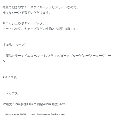
軽量で動きやすく、スタイリッシュなデザインなので、
様々なシーンで着ていただけます。
サコッシュやボディーバック、
トートバッグ、キャップなどの小物とも相性抜群です。
【商品スペック】
・商品カラー：イエロー/レッド/ブラック/ダークブルー/グレー/アーミーグリー
ン
■サイズ表
・トップス
M:着丈70cm 胸囲116cm 肩幅48cm 袖丈64cm
L:着丈72cm 胸囲122cm 肩幅50cm 袖丈66cm