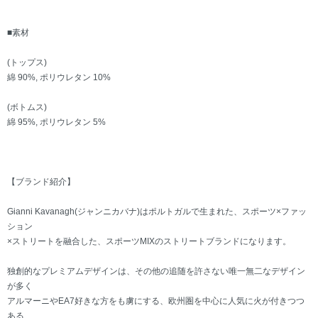
■素材
(トップス)
綿 90%, ポリウレタン 10%
(ボトムス)
綿 95%, ポリウレタン 5%
【ブランド紹介】
Gianni Kavanagh(ジャンニカバナ)はポルトガルで生まれた、スポーツ×ファッ
ション
×ストリートを融合した、スポーツMIXのストリートブランドになります。
独創的なプレミアムデザインは、その他の追随を許さない唯一無二なデザイン
が多く
アルマーニやEA7好きな方をも虜にする、欧州圏を中心に人気に火が付きつつ
ある