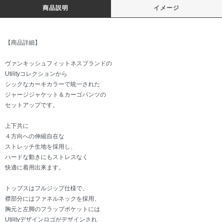
商品説明
イメージ
【商品詳細】
ヴァンキッシュフィットネスブランドの
Utilityコレクションから
シックなカーキカラーで統一された
ジャージジャケット＆カーゴパンツの
セットアップです。
上下共に
４方向への伸縮自在な
ストレッチ生地を採用し、
ハードな動きにもストレスなく
快適に着用出来ます。
トップスはフルジップ仕様で、
襟部分にはファネルネックを採用、
胸元と左脚のフラップポケットには
Utilityデザインロゴがデザインされ