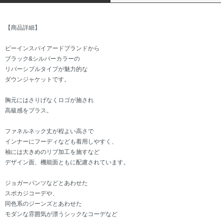
【商品詳細】
ビーインスパイアードブランドから
ブラック&シルバーカラーの
リバーシブルタイプが魅力的な
ダウンジャケットです。
胸元にはさりげなくロゴが施され
高級感をプラス。
ファネルネック丈が程よい高さで
インナーにフーディなども着用しやすく、
袖には大きめのリブ加工を施すなど
デザイン面、機能面ともに配慮されています。
ジョガーパンツなどとあわせた
スポカジコーデや、
同色系のジーンズとあわせた
モダンな雰囲気が漂うシックなコーデなど