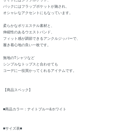
サイドにはジップポケット、
バックにはフラップポケットが施され、
オシャレなアクセントにもなっています。
柔らかなポリエステル素材と、
伸縮性のあるウエストバンド、
フィット感が調節できるアンクルジッパーで、
履き着心地の良い一枚です。
無地のTシャツなど
シンプルなトップスと合わせても
コーデに一役買かってくれるアイテムです。
【商品スペック】
■商品カラー：ナイトブルー&ホワイト
■サイズ表■