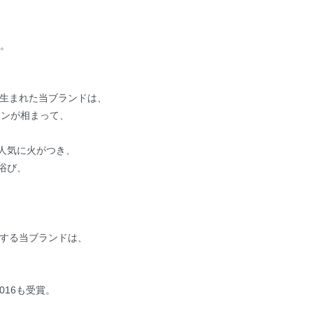
す。
ら生まれた当ブランドは、
インが相まって、
人気に火がつき、
浴び、
ッチする当ブランドは、
rd 2016も受賞。