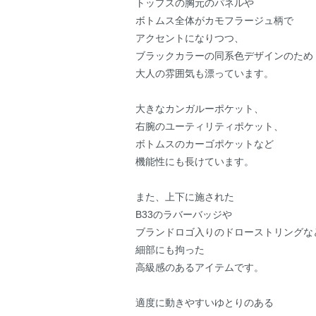
トップスの胸元のパネルや
ボトムス全体がカモフラージュ柄で
アクセントになりつつ、
ブラックカラーの同系色デザインのため
大人の雰囲気も漂っています。
大きなカンガルーポケット、
右腕のユーティリティポケット、
ボトムスのカーゴポケットなど
機能性にも長けています。
また、上下に施された
B33のラバーバッジや
ブランドロゴ入りのドローストリングな
細部にも拘った
高級感のあるアイテムです。
適度に動きやすいゆとりのある