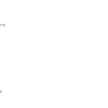
です。
。
を