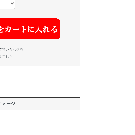
て問い合わせる
はこちら
)
イメージ