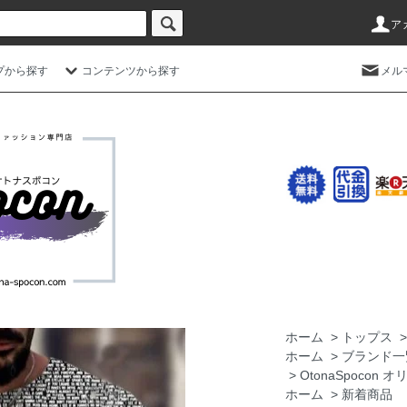
ア
プから探す
コンテンツから探す
メル
ホーム
>
トップス
ホーム
>
ブランド一
>
OtonaSpocon
ホーム
>
新着商品