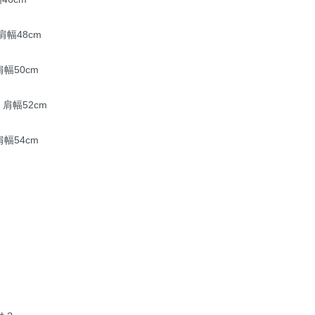
 肩幅48cm
肩幅50cm
m 肩幅52cm
肩幅54cm