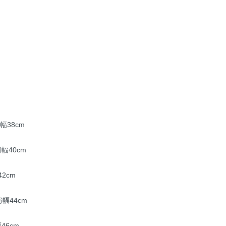
幅38cm
肩幅40cm
42cm
肩幅44cm
46cm