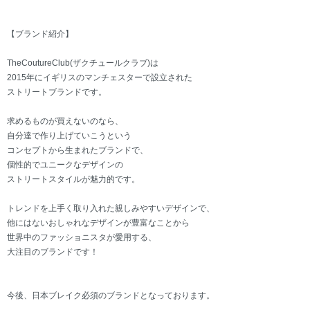
【ブランド紹介】
TheCoutureClub(ザクチュールクラブ)は
2015年にイギリスのマンチェスターで設立された
ストリートブランドです。
求めるものが買えないのなら、
自分達で作り上げていこうという
コンセプトから生まれたブランドで、
個性的でユニークなデザインの
ストリートスタイルが魅力的です。
トレンドを上手く取り入れた親しみやすいデザインで、
他にはないおしゃれなデザインが豊富なことから
世界中のファッショニスタが愛用する、
大注目のブランドです！
今後、日本ブレイク必須のブランドとなっております。