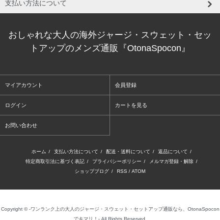
支払い方法について
おしゃれな大人の海外ジャージ・スウェット・セッ
トアップのメンズ通販『OtonaSpocon』
マイアカウント
会員登録
ログイン
カートを見る
お問い合わせ
ホーム
/
支払い方法について
/
配送・送料について
/
返品について
/
特定商取引法に基づく表記
/
プライバシーポリシー
/
メルマガ登録・解除
/
ショップブログ
/
RSS
/
ATOM
Copyright © -ワンランク上の大人のジャージ・スウェット・セットアップ通販なら、OtonaSpocon
でキマリ！- All Rights Reserved.