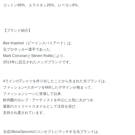
コットン68%、エラスタン26%、レーヨン6%、
【ブランド紹介】
Bee Inspired（ビーインスパイアード）は、
元プロサッカー選手であった、
Mark CorcoranとSteven Robbにより、
2013年に設立されたメンズブランドです。
4ラインのTシャツを作り出したことから生まれた当ブランドは、
ファッション×スポーツをMIXしたデザインが相まって、
ファッションシーンに登場して以来、
欧州圏のセレブ・アーティストを中心に人気に火がつき、
最新のストリートスタイルとして注目を浴び、
支持され愛されています。
当店OtonaSpoconのコンセプトにマッチする当ブランドは、