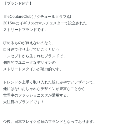
【ブランド紹介】
TheCoutureClub(ザクチュールクラブ)は
2015年にイギリスのマンチェスターで設立された
ストリートブランドです。
求めるものが買えないのなら、
自分達で作り上げていこうという
コンセプトから生まれたブランドで、
個性的でユニークなデザインの
ストリートスタイルが魅力的です。
トレンドを上手く取り入れた親しみやすいデザインで、
他にはないおしゃれなデザインが豊富なことから
世界中のファッショニスタが愛用する、
大注目のブランドです！
今後、日本ブレイク必須のブランドとなっております。