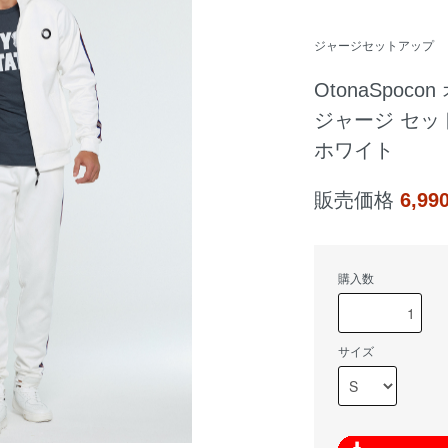
ジャージセットアップ
OtonaSpo
ジャージ セッ
ホワイト
販売価格
6,9
購入数
サイズ