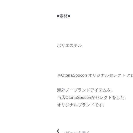
■素材■
ポリエステル
※OtonaSpocon オリジナルセレクト と
海外ノーブランドアイテムを、
当店OtonaSpoconがセレクトをした、
オリジナルブランドです。