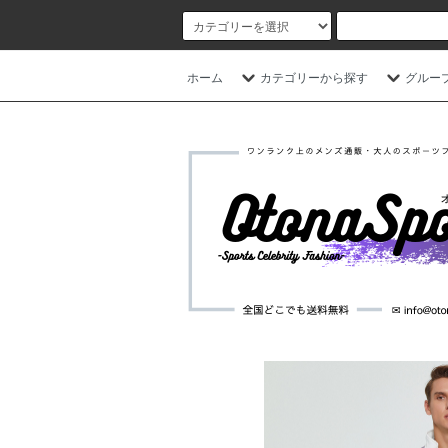
ホーム
カテゴリーから探す
グルー