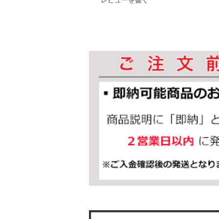
レビューを書く