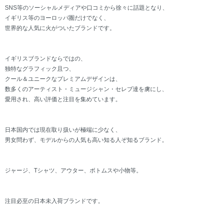
SNS等のソーシャルメディアや口コミから徐々に話題となり、
イギリス等のヨーロッパ圏だけでなく、
世界的な人気に火がついたブランドです。
イギリスブランドならではの、
独特なグラフィック且つ、
クール＆ユニークなプレミアムデザインは、
数多くのアーティスト・ミュージシャン・セレブ達を虜にし、
愛用され、高い評価と注目を集めています。
日本国内では現在取り扱いが極端に少なく、
男女問わず、モデルからの人気も高い知る人ぞ知るブランド。
ジャージ、Tシャツ、アウター、ボトムスや小物等。
注目必至の日本未入荷ブランドです。