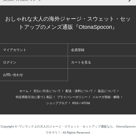
おしゃれな大人の海外ジャージ・スウェット・セッ
トアップのメンズ通販『OtonaSpocon』
マイアカウント
会員登録
ログイン
カートを見る
お問い合わせ
ホーム
/
支払い方法について
/
配送・送料について
/
返品について
/
特定商取引法に基づく表記
/
プライバシーポリシー
/
メルマガ登録・解除
/
ショップブログ
/
RSS
/
ATOM
Copyright © -ワンランク上の大人のジャージ・スウェット・セットアップ通販なら、OtonaSpocon
でキマリ！- All Rights Reserved.