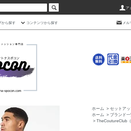
ア
プから探す
コンテンツから探す
メル
ホーム
>
セットアッ
ホーム
>
ブランド一
>
TheCoutureC