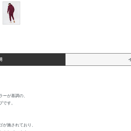
明
ラーが基調の、
プです。
ゴが施されており、