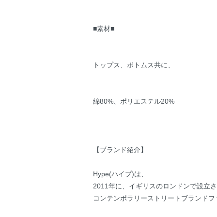
■素材■
トップス、ボトムス共に、
綿80%、ポリエステル20%
【ブランド紹介】
Hype(ハイプ)は、
2011年に、イギリスのロンドンで設立
コンテンポラリーストリートブランドフ