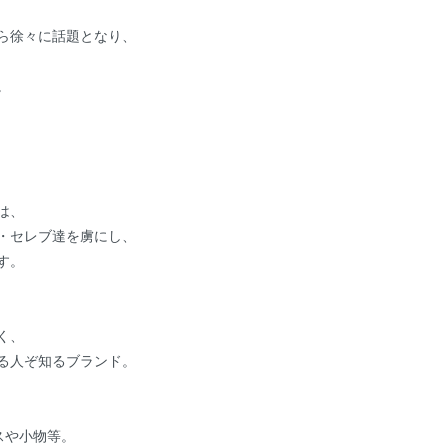
から徐々に話題となり、
。
は、
・セレブ達を虜にし、
す。
く、
る人ぞ知るブランド。
スや小物等。