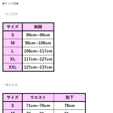
■サイズ表■
・トップス
・ボトムス