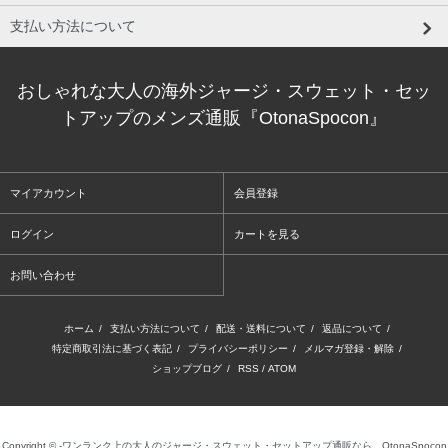
支払い方法について
おしゃれな大人の海外ジャージ・スウェット・セッ
トアップのメンズ通販『OtonaSpocon』
マイアカウント
会員登録
ログイン
カートを見る
お問い合わせ
ホーム
/
支払い方法について
/
配送・送料について
/
返品について
/
特定商取引法に基づく表記
/
プライバシーポリシー
/
メルマガ登録・解除
/
ショップブログ
/
RSS
/
ATOM
Copyright © -ワンランク上の大人のジャージ・スウェット・セットアップ通販なら、OtonaSpocon