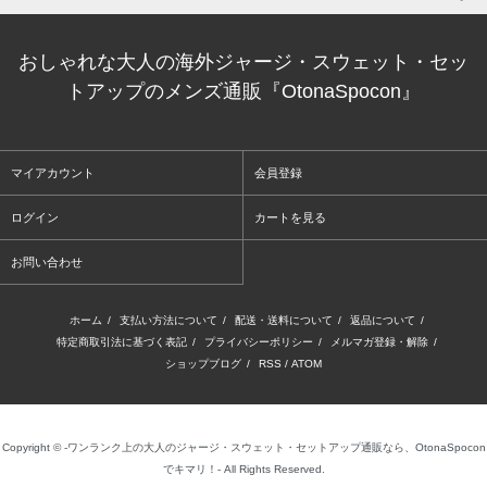
おしゃれな大人の海外ジャージ・スウェット・セッ
トアップのメンズ通販『OtonaSpocon』
マイアカウント
会員登録
ログイン
カートを見る
お問い合わせ
ホーム
/
支払い方法について
/
配送・送料について
/
返品について
/
特定商取引法に基づく表記
/
プライバシーポリシー
/
メルマガ登録・解除
/
ショップブログ
/
RSS
/
ATOM
Copyright © -ワンランク上の大人のジャージ・スウェット・セットアップ通販なら、OtonaSpocon
でキマリ！- All Rights Reserved.