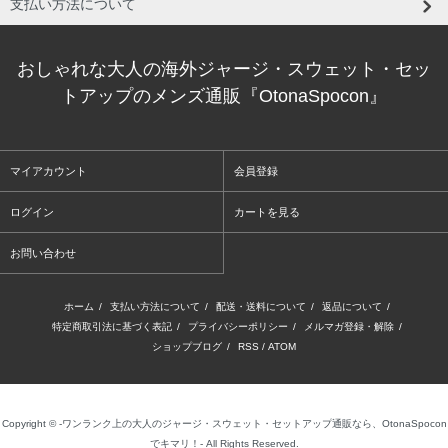
支払い方法について
おしゃれな大人の海外ジャージ・スウェット・セッ
トアップのメンズ通販『OtonaSpocon』
マイアカウント
会員登録
ログイン
カートを見る
お問い合わせ
ホーム
/
支払い方法について
/
配送・送料について
/
返品について
/
特定商取引法に基づく表記
/
プライバシーポリシー
/
メルマガ登録・解除
/
ショップブログ
/
RSS
/
ATOM
Copyright © -ワンランク上の大人のジャージ・スウェット・セットアップ通販なら、OtonaSpocon
でキマリ！- All Rights Reserved.