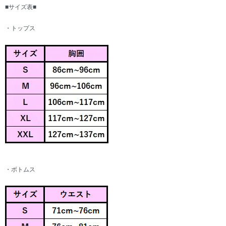
■サイズ表■
・トップス
・ボトムス