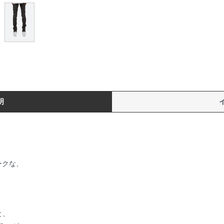
明
ークな、
と、