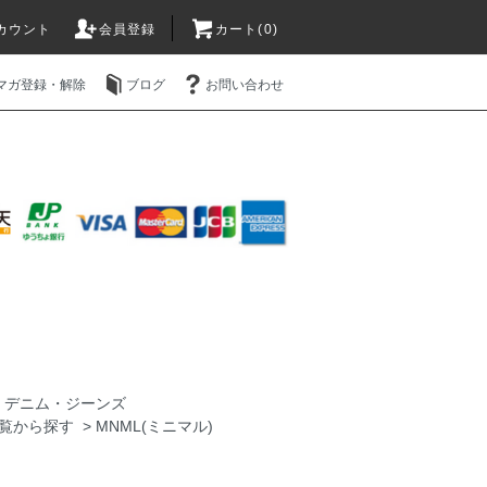
カウント
会員登録
カート(0)
マガ登録・解除
ブログ
お問い合わせ
>
デニム・ジーンズ
覧から探す
>
MNML(ミニマル)