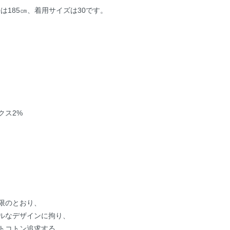
は185㎝、着用サイズは30です。
クス2%
限のとおり、
ルなデザインに拘り、
トコトン追求する、